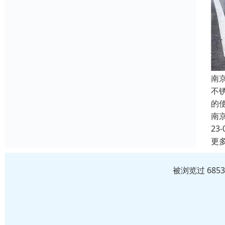
南
不
的
南
23-
更
被浏览过 685