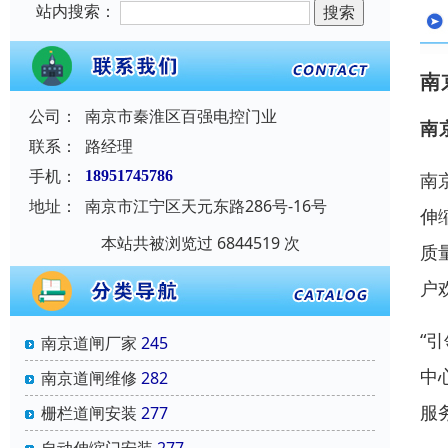
站内搜索：
南
公司：
南京市秦淮区百强电控门业
南
联系：
路经理
手机：
18951745786
南
地址：
南京市江宁区天元东路286号-16号
伸
本站共被浏览过 6844519 次
质
户
“
南京道闸厂家
245
中
南京道闸维修
282
服
栅栏道闸安装
277