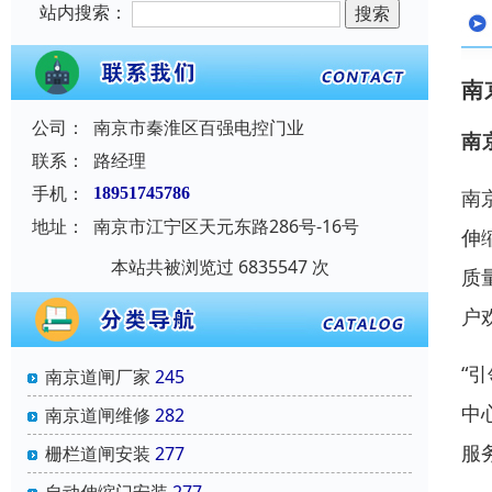
站内搜索：
南
公司：
南京市秦淮区百强电控门业
南
联系：
路经理
手机：
18951745786
南
地址：
南京市江宁区天元东路286号-16号
伸
本站共被浏览过 6835547 次
质
户
“
南京道闸厂家
245
中
南京道闸维修
282
服
栅栏道闸安装
277