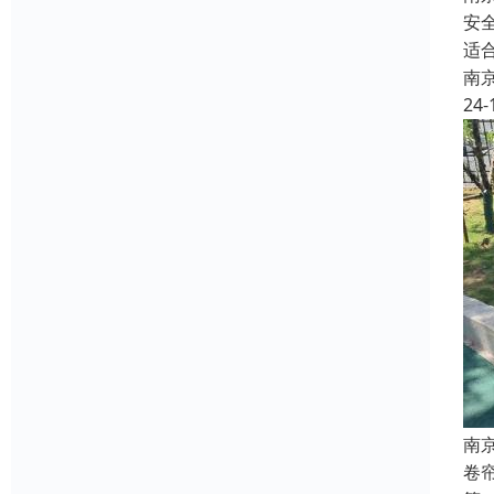
安
适
南
24-
南
卷