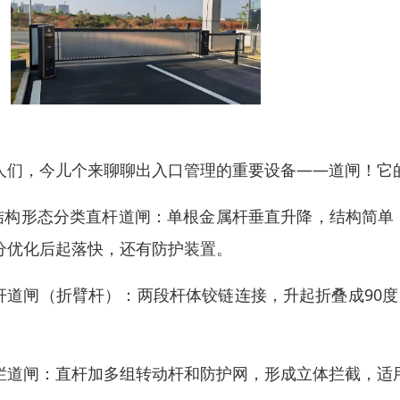
人们，今儿个来聊聊出入口管理的重要设备——道闸！它
.结构形态分类直杆道闸：单根金属杆垂直升降，结构简
分优化后起落快，还有防护装置。
杆道闸（折臂杆）：两段杆体铰链连接，升起折叠成90度
。
栏道闸：直杆加多组转动杆和防护网，形成立体拦截，适