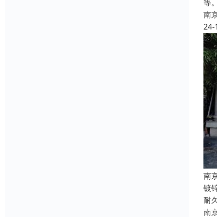
等
南
24-
南
镀
耐
南