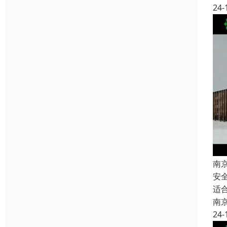
24-
南
安
适
南
24-