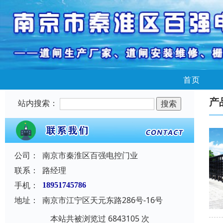
首页
产
站内搜索：
公司：
南京市秦淮区百强电控门业
联系：
路经理
手机：
18951745786
地址：
南京市江宁区天元东路286号-16号
本站共被浏览过 6843105 次