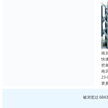
南
快
把
南
23-
更
被浏览过 684