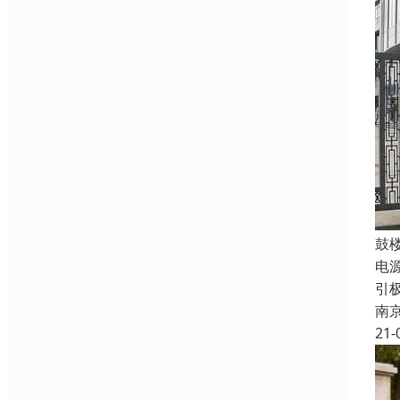
鼓
电源
引极
南
21-