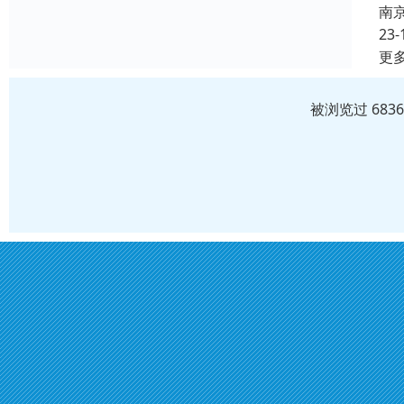
南
23-
更
被浏览过 683