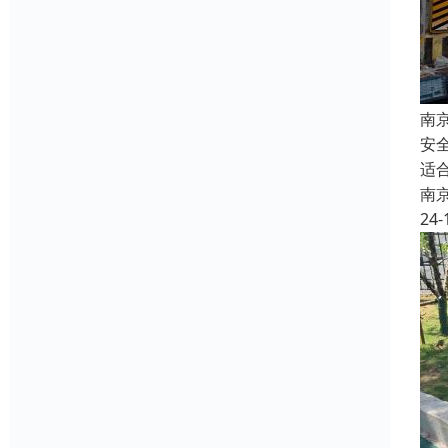
南
安
适
南
24-