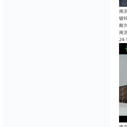
南
镀
耐
南
24-
南