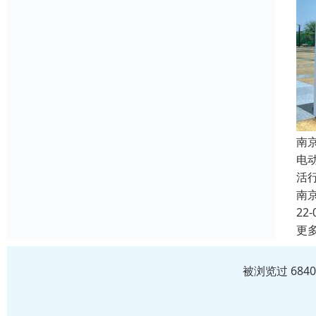
南
电
活
南
22-
更
被浏览过 684