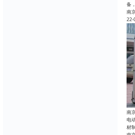
备
南
22-
南
电
材
南