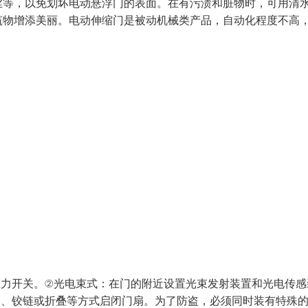
等，以免划坏电动悬浮门的表面。在有污渍和脏物时，可用清
筑物增添美丽。电动伸缩门是被动机械类产品，自动化程度不高
压力开关。②光电束式：在门的附近设置光束发射装置和光电传感
动、铰链或折叠等方式启闭门扇。为了防盗，必须同时装有特殊