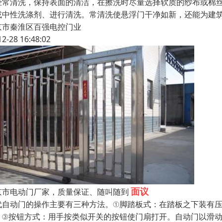
常清洗，保持表面的清洁，在擦洗时尽量选择软质的纱布或棉丝
或中性洗涤剂、进行清洗。常清洗使悬浮门干净如新，还能为建
京市秦淮区百强电控门业
12-28 16:48:02
面议
京市电动门厂家，质量保证、随叫随到
代自动门的操作主要有三种方法。①脚踏板式：在踏板之下装有
。③按钮方式：用手按类似开关的按钮使门扇打开。自动门以滑