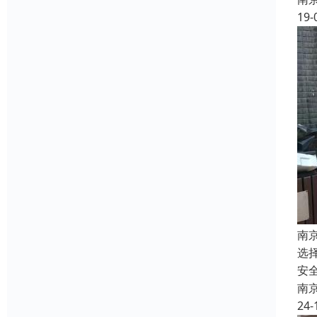
19-
南
选
安
南
24-