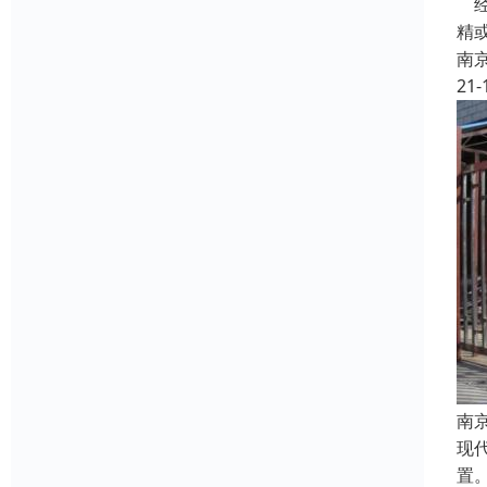
经
精
南
21-
南
现
置