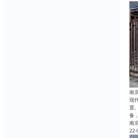
南
现
置
备
南
22-