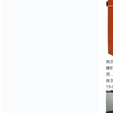
南
栅
用，
南
19-