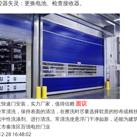
控器失灵：更换电池、检查接收器。
面议
京快速门安装，实力厂家，值得信赖
常清洗，保持表面的清洁，在擦洗时尽量选择软质的纱布或棉丝
或中性洗涤剂、进行清洗。常清洗使悬浮门干净如新，还能为建
京市秦淮区百强电控门业
12-28 16:48:02