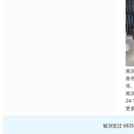
南
卷
等
南
24-
更
被浏览过 683