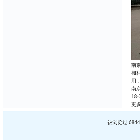
南
栅
用，
南
18-
更
被浏览过 684