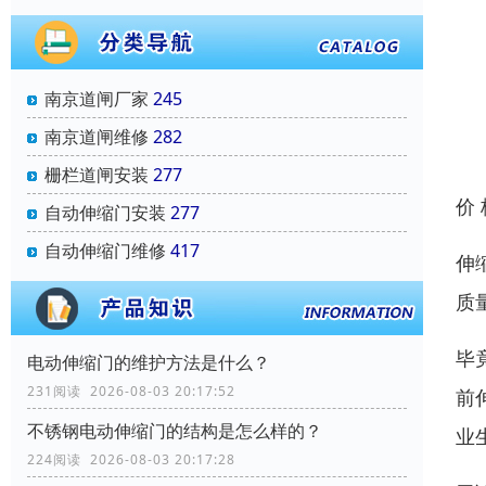
南京道闸厂家
245
南京道闸维修
282
栅栏道闸安装
277
价
自动伸缩门安装
277
自动伸缩门维修
417
伸
质
毕
电动伸缩门的维护方法是什么？
231阅读 2026-08-03 20:17:52
前
不锈钢电动伸缩门的结构是怎么样的？
业
224阅读 2026-08-03 20:17:28